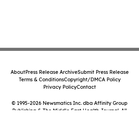
About
Press Release Archive
Submit Press Release
Terms & Conditions
Copyright/DMCA Policy
Privacy Policy
Contact
© 1995-2026 Newsmatics Inc. dba Affinity Group
Publishing & The Middle East Health Journal. All
Rights Reserved.
Cookie Settings / Your Privacy Choices