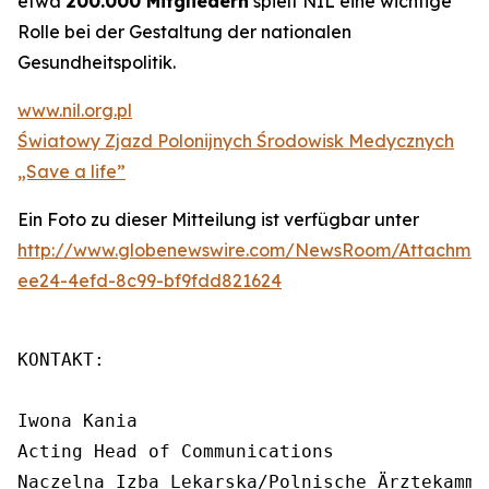
etwa
200.000 Mitgliedern
spielt NIL eine wichtige
Rolle bei der Gestaltung der nationalen
Gesundheitspolitik.
www.nil.org.pl
Światowy Zjazd Polonijnych Środowisk Medycznych
„Save a life”
Ein Foto zu dieser Mitteilung ist verfügbar unter
http://www.globenewswire.com/NewsRoom/Attachme
ee24-4efd-8c99-bf9fdd821624
KONTAKT:

Iwona Kania

Acting Head of Communications

Naczelna Izba Lekarska/Polnische Ärztekammer